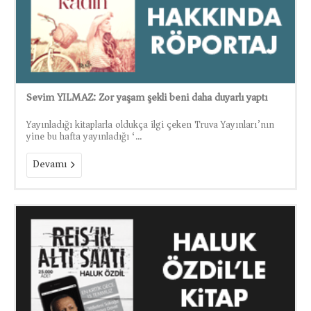
Sevim YILMAZ: Zor yaşam şekli beni daha duyarlı yaptı
Yayınladığı kitaplarla oldukça ilgi çeken Truva Yayınları’nın
yine bu hafta yayınladığı ‘...
Devamı