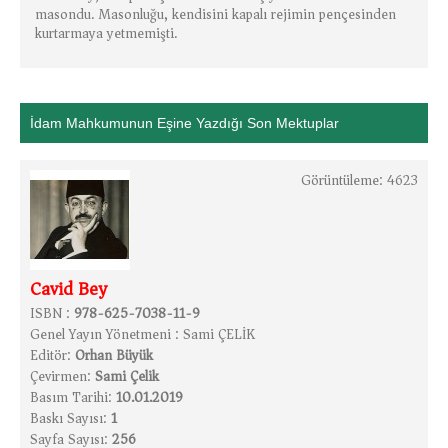
masondu. Masonluğu, kendisini kapalı rejimin pençesinden
kurtarmaya yetmemişti.
İdam Mahkumunun Eşine Yazdığı Son Mektuplar
Görüntüleme: 4623
Cavid Bey
ISBN :
978-625-7038-11-9
Genel Yayın Yönetmeni :
Sami ÇELİK
Editör:
Orhan Büyük
Çevirmen:
Sami Çelik
Basım Tarihi:
10.01.2019
Baskı Sayısı:
1
Sayfa Sayısı:
256