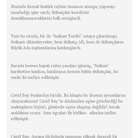
Mustafa Kemal Atatürk rejime imzasını atmıştı; yapmayı
tasarladığı işler vardı; İttihatçılar kendisini
desteklemeyeceklerini belli etmişlerdi.
Tam bu sırada, bir de ‘Suikast Tertibi’ ortaya çıkarılmıştı.
Suikastı düzenleyenler, hem ittihatçı idi, hem de ittihatçıların
Büyük Ada toplantılarına katılmışlardı.
Burada hemen kapalı rejim yasaları işlemiş, ‘Suikast’
hareketine katılsın, katılmasın hemen bütün ittihatçılar, bu
vesile ile tasfiye edilmiştir.
Cavid Bey bunlardan biridir. Bu kitapta bu dramın ayrıntılarını
okuyacaksınız! Cavid Bey’in zindandan eşine gönderdiği bu
mektupların hiçbiri, gününde eşine ulaşmış değildir! Ancak
asıldıktan sonra -bazı eşyaları ile birlikte- ailesine teslim
edilmiştir.
Cavid Bey, Avrupa ölçüsünde tanınmış yüksek dereceli bir