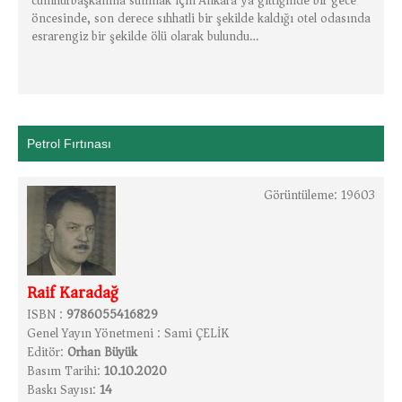
cumhurbaşkanına sunmak için Ankara'ya gittiğinde bir gece
öncesinde, son derece sıhhatli bir şekilde kaldığı otel odasında
esrarengiz bir şekilde ölü olarak bulundu…
Petrol Fırtınası
Görüntüleme: 19603
Raif Karadağ
ISBN :
9786055416829
Genel Yayın Yönetmeni :
Sami ÇELİK
Editör:
Orhan Büyük
Basım Tarihi:
10.10.2020
Baskı Sayısı:
14