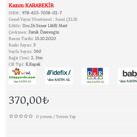
Kazım KARABEKİR
ISBN :
978-625-7038-02-7
Genel Yayın Yönetmeni :
Sami ÇELİK
Editör:
Doc.Dr.Yener Lütfü Mert
Çevirmen:
Faruk Özerengin
Basım Tarihi:
15.10.2020
Baskı Sayısı:
3
Sayfa Sayısı:
560
Kağıt Cinsi:
2. Hm
Cilt Tipi:
K.Kapak
Petrol Fırtınası
270,00₺
370,00₺
0 yorum
Yorum Yap
/