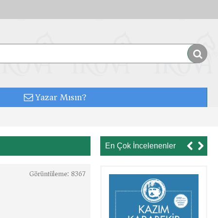
Yazar Mısın?
En Çok İncelenenler
Görüntüleme: 8367