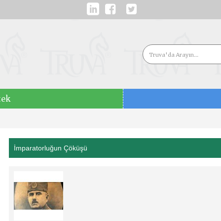
tek
İmparatorluğun Çöküşü