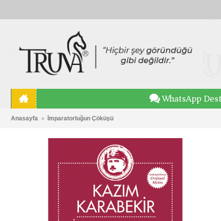
WhatsApp Des
Anasayfa
İmparatorluğun Çöküşü