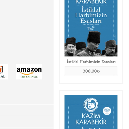
Kod 5
İstiklal Harbimizin Esasları
200,00₺
300,00₺